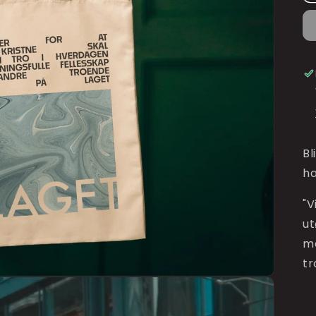
Bl
ha
"V
ut
me
tr