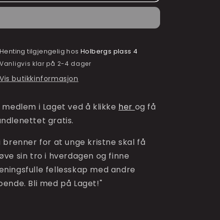
–
–
Bli
Bli
med
med
på
på
Laget
Laget
Henting tilgjengelig hos
Holbergs plass 4
Vanligvis klar på 2-4 dager
Vis butikkinformasjon
i medlem i Laget ved å klikke
her
og få
ndlenettet gratis.
i brenner for at unge kristne skal få
øve sin tro i hverdagen og finne
ningsfulle fellesskap med andre
oende. Bli med på Laget!"