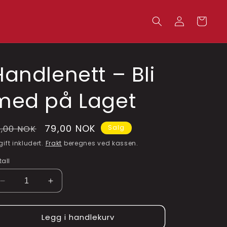
Logg
Handlekurv
inn
Handlenett – Bli
med på Laget
anlig
Salgspris
79,00 NOK
9,00 NOK
Salg
ris
gift inkludert.
Frakt
beregnes ved kassen.
tall
Senk
Øk
antallet
antallet
for
for
Legg i handlekurv
Handlenett
Handlenett