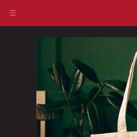
Gå
videre til
innholdet
Hopp til
produktinformasjon