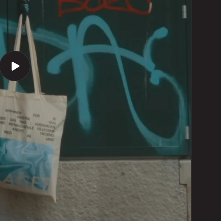
Spill
av
video