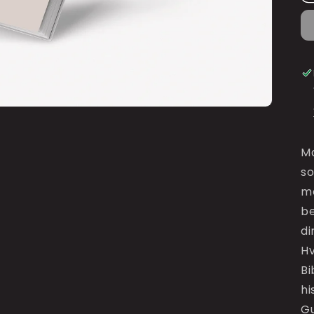
Ma
so
me
be
di
Hv
Bi
hi
Gu