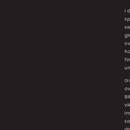
I 
sp
se
gi
ov
ho
fi
un
Gr
av
Bi
vi
in
sa
di