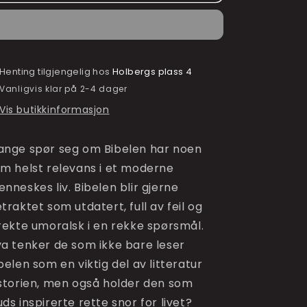
en
en
kristen
kristen
2
2
-
-
Om
Om
Henting tilgjengelig hos
Holbergs plass 4
Bibelen
Bibelen
Vanligvis klar på 2-4 dager
Vis butikkinformasjon
nge spør seg om Bibelen har noen 
m helst relevans i et moderne 
nneskes liv. Bibelen blir gjerne 
traktet som utdatert, full av feil og 
rekte umoralsk i en rekke spørsmål. 
a tenker de som ikke bare leser 
belen som en viktig del av litteratur 
storien, men også holder den som 
ds inspirerte rette snor for livet?