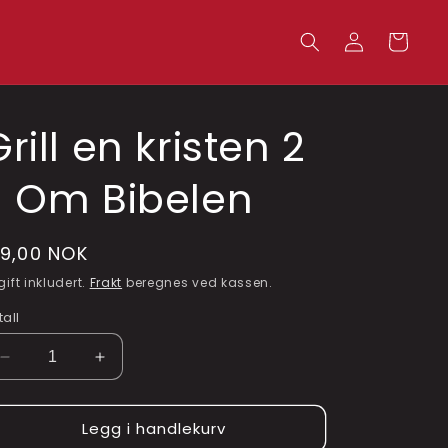
Logg
Handlekurv
inn
rill en kristen 2
- Om Bibelen
anlig
99,00 NOK
ris
gift inkludert.
Frakt
beregnes ved kassen.
tall
Senk
Øk
antallet
antallet
for
for
Legg i handlekurv
Grill
Grill