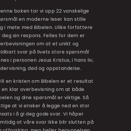
denne boken tar vi opp 22 vanskelige 
ørsmål en moderne leser kan stille 
g i møte med Bibelen. Ulike forfattere 
r deg sin respons. Felles for dem er 
erbevisningen om at et unikt og 
ldbart svar på livets store spørsmål 
nnes i personen Jesus Kristus, i hans liv, 
dervisning, død og oppstandelse.
ill en kristen om Bibelen er et resultat 
 en klar overbevisning om at både 
belen og dine spørsmål er viktige. Så 
ktige at vi ønsker å legge ned en stor 
nsats i å gi deg gode svar. Vi håper 
mtidig at våre svar ikke blir slutten på 
n utforsking, men heller begynnelsen 