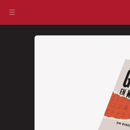
Gå
videre til
innholdet
Hopp til
produktinformasjon