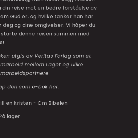
 din reise mot en bedre forståelse av 
em Gud er, og hvilke tanker han har 
r deg og dine omgivelser. Vi håper du 
l starte denne reisen sammen med 
s!
ken utgis av Veritas Forlag som et 
marbeid mellom Laget og ulike 
marbeidspartnere.
øp den som 
e-bok her
.
U:
ill en kristen - Om Bibelen
På lager