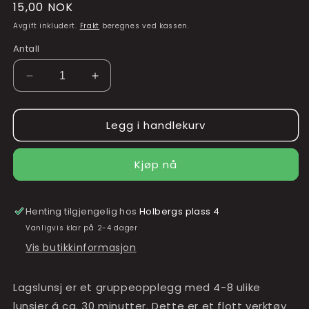
Vanlig
15,00 NOK
pris
Avgift inkludert.
Frakt
beregnes ved kassen.
Antall
Senk
Øk
antallet
antallet
for
for
Legg i handlekurv
Lagslunsj
Lagslunsj
-
-
Psykisk
Psykisk
Kjøp nå
helse
helse
Henting tilgjengelig hos
Holbergs plass 4
Vanligvis klar på 2-4 dager
Vis butikkinformasjon
Lagslunsj er et gruppeopplegg med 4-8 ulike
lunsjer á ca. 30 minutter. Dette er et flott verktøy